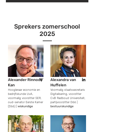
Sprekers zomerschool
2025
Alexander Rinnooy
Alexandra van
Kan
Huffelen
Hoogleraar economie en
Voormalig staatssecretaris
bedrijfskunde UvA,
Digitalisering, voorzitter
voormalig voorzitter SER,
CvB Radboud Universiteit,
oud-senator Eerste Kamer
partijvoorzitter D66 |
(D66) |
wiskundige
bestuurskundige