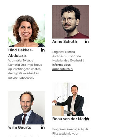
Anne Schuth
Hind Dekker-
Engineer Bureau
Abdulaziz
Architectuur voor de
Voormalig Tweede
Nederlandse Overheid |
Kamerlid D66 met focus
informaticus
op inlichtingendiensten,
anneschuth.nl
de digitale overheid en
persoonsgegevens
Beau van der Marck
Wilm Geurts
Programmamanager bij de
Rijksacademie voor