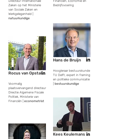
Directeur Internationale
Financiën, Economie en
Zaken op het Ministerie
Bedrijfsvoering
van Sociale Zaken en
Werkgelegenheid |
natuurkundige
Hans de Bruijn
Hoogleraar bestuurskunde
Rocus van Opstal
TU Delft, expert in framing
en politieke communicatie
Voormalig
|
bestuurskundige
plaatsvervangend directeur
Directie Algemene Fiscale
Politiek, Ministerie van
Financiën |
econometrist
Kees Keulemans