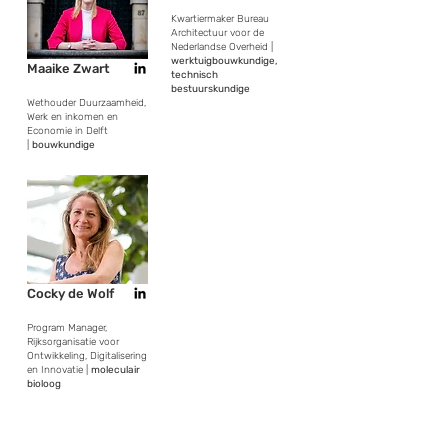
Kwartiermaker Bureau
Architectuur voor de
Nederlandse Overheid |
werktuigbouwkundige,
Maaike Zwart
technisch
bestuurskundige
Wethouder Duurzaamheid,
Werk en inkomen en
Economie in Delft
|
bouwkundige
Cocky de Wolf
Program Manager,
Rijksorganisatie voor
Ontwikkeling, Digitalisering
en Innovatie |
moleculair
bioloog