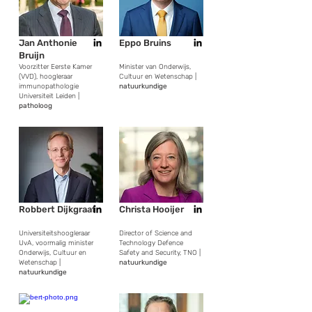
Jan Anthonie
Eppo Bruins
Bruijn
Voorzitter Eerste Kamer
Minister van Onderwijs,
(VVD), hoogleraar
Cultuur en Wetenschap |
immunopathologie
natuurkundige
Universiteit Leiden |
patholoog
Robbert Dijkgraaf
Christa Hooijer
Universiteitshoogleraar
Director of Science and
UvA, voormalig minister
Technology Defence
Onderwijs, Cultuur en
Safety and Security, TNO |
Wetenschap |
natuurkundige
natuurkundige