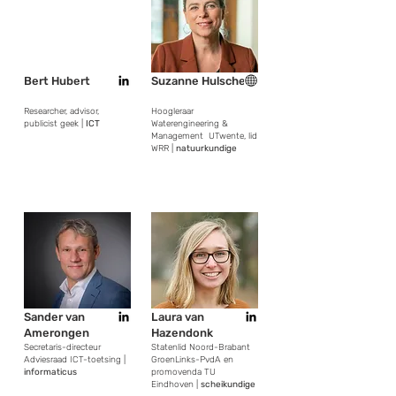
Bert Hubert
Suzanne Hulscher
Researcher, advisor,
Hoogleraar
publicist geek |
ICT
Waterengineering &
Management UTwente, lid
WRR |
natuurkundige
Sander van
Laura van
Amerongen
Hazendonk
Secretaris-directeur
Statenlid Noord-Brabant
Adviesraad ICT-toetsing |
GroenLinks-PvdA en
informaticus
promovenda TU
Eindhoven |
scheikundige