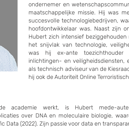
ondernemer en wetenschapscommuni
maatschappelijke missie. Hij was m
succesvolle technologiebedrijven, waa
hoofdontwikkelaar was. Naast zijn 
Hubert zich intensief beziggehouden
het snijvlak van technologie, veilig
was hij ex-ante toezichthouder
inlichtingen- en veiligheidsdiensten, 
als technisch adviseur van de Kiesraa
hij ook de Autoriteit Online Terroristisch
de academie werkt, is Hubert mede-aute
licaties over DNA en moleculaire biologie, waa
ific Data (2022). Zijn passie voor data en transpara