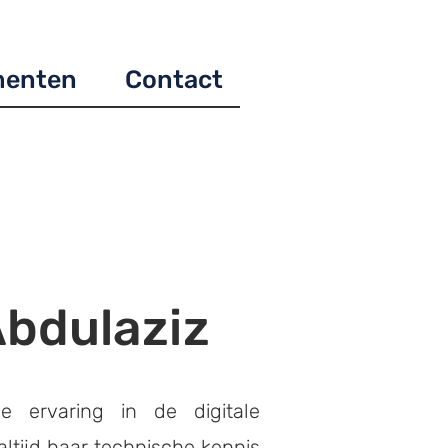
menten
Contact
bdulaziz
e ervaring in de digitale
ltijd haar technische kennis