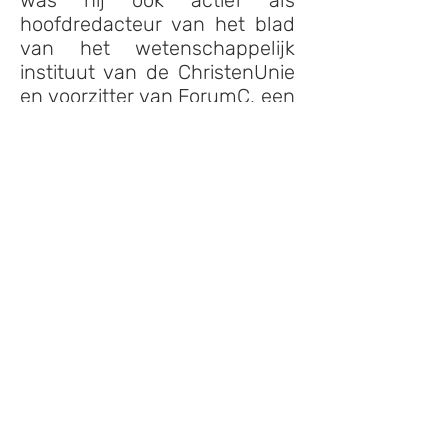
was hij ook actief als
hoofdredacteur van het blad
van het wetenschappelijk
instituut van de ChristenUnie
en voorzitter van ForumC, een
platform voor geloof,
wetenschap en samenleving.
Als bewindspersoon zet hij
zich in voor een toegankelijk
en toekomstgericht
onderwijssysteem,
versterking van de
Nederlandse wetenschap, en
hervorming van het publieke
omroepbestel. Zijn
benadering kenmerkt zich
door visie, verbinding tussen
disciplines en een stevig oog