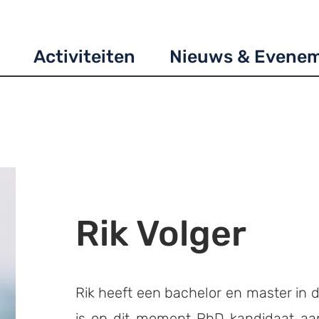
Activiteiten
Nieuws & Evene
Rik Volger
Rik heeft een bachelor en master in 
is op dit moment PhD kandidaat aan