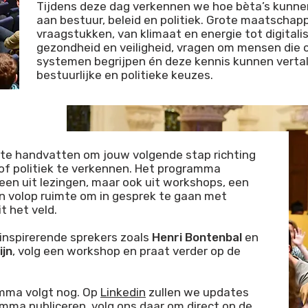
Tijdens deze dag verkennen we hoe bèta’s kunne
aan bestuur, beleid en politiek. Grote maatschapp
vraagstukken, van klimaat en energie tot digitalis
gezondheid en veiligheid, vragen om mensen die
systemen begrijpen én deze kennis kunnen verta
bestuurlijke en politieke keuzes.
ete handvatten om jouw volgende stap richting
 of politiek te verkennen. Het programma
leen uit lezingen, maar ook uit workshops, een
n volop ruimte om in gesprek te gaan met
t het veld.
inspirerende sprekers zoals
Henri Bontenbal
en
ijn
, volg een workshop en praat verder op de
amma volgt nog. Op
Linkedin
zullen we updates
mma publiceren, volg ons daar om direct op de