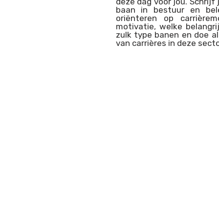
deze dag voor jou. Schrijf
baan in bestuur en bel
oriënteren op carrièrem
motivatie, welke belangri
zulk type banen en doe a
van carrières in deze secto