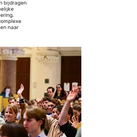
n bijdragen
elijke
ering,
 complexe
len naar