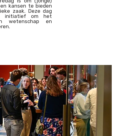
èredag is om (jonge)
 en kansen te bieden
lieke zaak. Deze dag
 initiatief om het
van wetenschap en
eren.