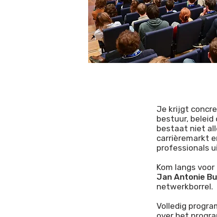
Je krijgt concr
bestuur, beleid
bestaat niet al
carrièremarkt e
professionals ui
Kom langs voor 
Jan Antonie Bu
netwerkborrel.
Volledig progr
over het progra