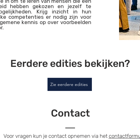
 je in om te leren van mensen die een
eid hebben gekozen en jezelf te
ogelijkheden. Krijg inzicht in hun
jke competenties er nodig zijn voor
lgemene kennis op over voorbeelden
r.
Eerdere edities bekijken?
Zie eerdere edities
Contact
Voor vragen kun je contact opnemen via het
contactformu